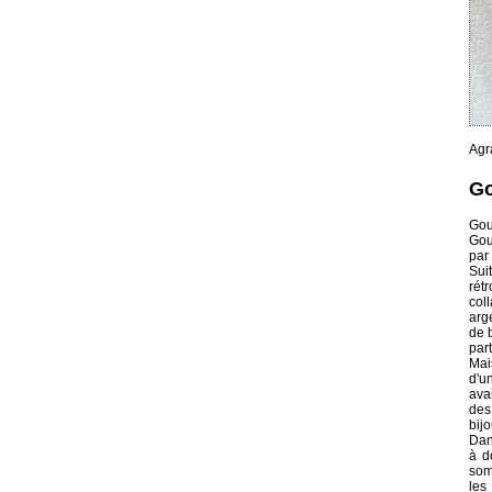
Agr
G
Gou
Gou
par 
Sui
rét
col
arg
de 
par
Mai
d'u
ava
des
bij
Dan
à d
som
les