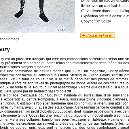
Dimension de l'œuvre encadr
livrée avec un certificat d’authe
Œuvre livrée dans un emballag
Expédition offerte à domicile
Copyright © Gouzy
andir l'image
ouzy
zy est un plasticien français qui crée des compositions surréalistes selon une str
zy présentent des parties du corps féminines minutieusement découpées sur des 
toutes sortes d'objets quotidiens.
te à une commande de natures mortes que lui fait un magazine, Gouzy décide de
rospective consacrée au britannique Linder Sterling au Grand Palais, l'artiste 
lages. Sur un fond de couleur vif, il se met à découper des photos de femmes 
entique à côté de son travail de photographe de mode. Autour de ces créatures in
bijoux, de toute taille. Pourquoi un tel assemblage ? Parce que c'est ce qu'il a sou
ticulière, guidé par un heureux hasard objectif.
s le collage, c'est aussi pour Gouzy un symbole du surréalisme. Il se souvient e
ne exposition au centre Pompidou, à Paris, alors âgé d'une vingtaine d'années. Il
ient fondu. C'est moins l'objet en lui-même que son nom qui a retenu son attention :
 êtres humains, avait lui aussi des états d'âme. Cette réminiscence le conduit à d
oux disparaissent au profit d'objets du quotidien, dont l'usage est détourné avec déri
s le même temps, Gouzy fait une rencontre qui apporte un nouvel angle à son trava
onner vie à ses collages, transformés pour l'occasion en tableaux vivants et insol
met avec les créations qui suivent, ancrées dans le monde qui l'entoure. Si les nus
 fonds de couleur unis, eux, sont remplacés par des fonds symboliques : squats,