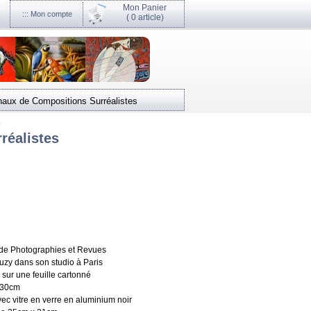
Mon Panier
::: Mon compte
(
0 article)
naux de Compositions Surréalistes
a
réalistes
 de Photographies et Revues
ouzy dans son studio à Paris
sur une feuille cartonné
 30cm
c vitre en verre en aluminium noir