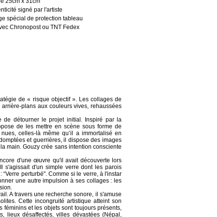
ée 25cm x 31cm
nticité signé par l'artiste
e spécial de protection tableau
 avec Chronopost ou TNT Fedex
atégie de « risque objectif ». Les collages de
arrière-plans aux couleurs vives, rehaussées
 détourner le projet initial. Inspiré par la
propose de les mettre en scène sous forme de
nues, celles-là même qu’il a immortalisé en
domptées et guerrières, il dispose des images
s la main. Gouzy crée sans intention consciente
ncore d'une œuvre qu'il avait découverte lors
 s'agissait d'un simple verre dont les parois
 “Verre perturbé". Comme si le verre, à l'instar
onner une autre impulsion à ses collages : les
sion.
il. A travers une recherche sonore, il s'amuse
ites. Cette incongruité artistique atteint son
 féminins et les objets sont toujours présents,
 lieux désaffectés, villes dévastées (Népal,