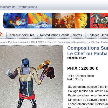
ux décoratifs - Reproductions
Tableaux peintures
Reproduction Grands Peintres
Collages Origi
ion à la Peinture >
Accueil
>
COLLAGES
>
Gouzy
>
Compositions Surréalistes, Le Chef ou Pach
Compositions Sur
Le Chef ou Pacha
collages/ gouzy
PRIX : 220,00 €
Taille : 24cm x 30cm
Ref. : Gouzy
Œuvre unique conçue à partir
Collage réalisé par l’artiste G
Papier polychrome contrecollé 
Dimension de l’œuvre 24cm x
Encadrement cadre Nielsen ave