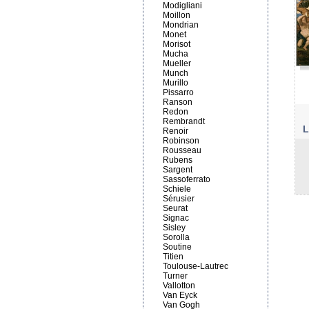
Modigliani
Moillon
Mondrian
Monet
Morisot
Mucha
Mueller
Munch
Murillo
Pissarro
Ranson
Redon
Rembrandt
L
Renoir
Robinson
Rousseau
Rubens
Sargent
Sassoferrato
Schiele
Sérusier
Seurat
Signac
Sisley
Sorolla
Soutine
Titien
Toulouse-Lautrec
Turner
Vallotton
Van Eyck
Van Gogh