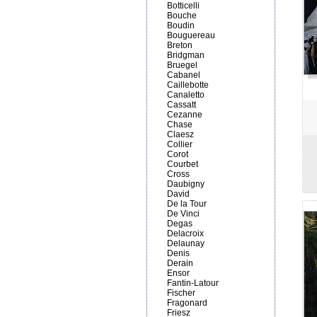
Botticelli
Bouche
Boudin
Bouguereau
Breton
Bridgman
Bruegel
Cabanel
Caillebotte
Canaletto
Cassatt
Cezanne
Chase
Claesz
Collier
Corot
Courbet
Cross
Daubigny
David
De la Tour
De Vinci
Degas
Delacroix
Delaunay
Denis
Derain
Ensor
Fantin-Latour
Fischer
Fragonard
Friesz