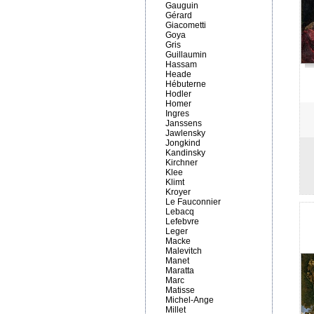
Gauguin
Gérard
Giacometti
Goya
Gris
Guillaumin
Hassam
Heade
Hébuterne
Hodler
Homer
Ingres
Janssens
Jawlensky
Jongkind
Kandinsky
Kirchner
Klee
Klimt
Kroyer
Le Fauconnier
Lebacq
Lefebvre
Leger
Macke
Malevitch
Manet
Maratta
Marc
Matisse
Michel-Ange
Millet