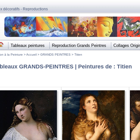
ux décoratifs - Reproductions
Tableaux peintures
Reproduction Grands Peintres
Collages Origi
ion à la Peinture >
Accueil
>
GRANDS PEINTRES
>
Titien
bleaux GRANDS-PEINTRES | Peintures de : Titien