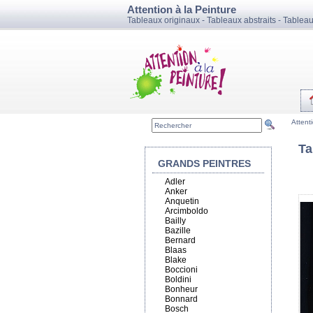
Attention à la Peinture
Tableaux originaux - Tableaux abstraits - Tablea
Attent
Ta
GRANDS PEINTRES
Adler
Anker
Anquetin
Arcimboldo
Bailly
Bazille
Bernard
Blaas
Blake
Boccioni
Boldini
Bonheur
Bonnard
Bosch