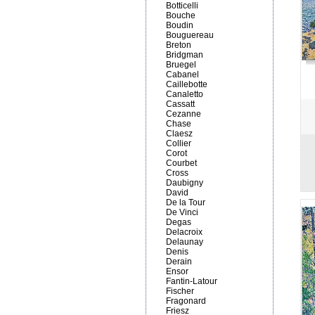
Botticelli
Bouche
Boudin
Bouguereau
Breton
Bridgman
Bruegel
Cabanel
Caillebotte
Canaletto
Cassatt
Cezanne
Chase
Claesz
Collier
Corot
Courbet
Cross
Daubigny
David
De la Tour
De Vinci
Degas
Delacroix
Delaunay
Denis
Derain
Ensor
Fantin-Latour
Fischer
Fragonard
Friesz