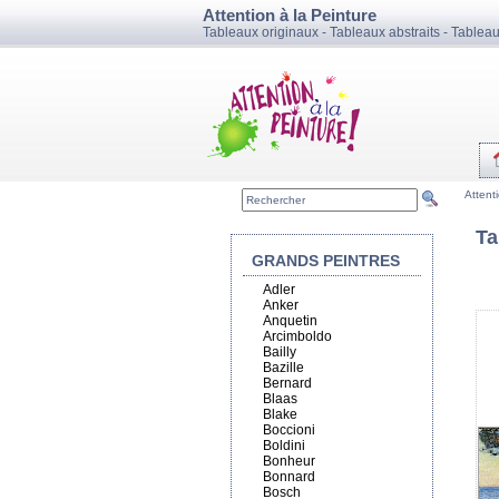
Attention à la Peinture
Tableaux originaux - Tableaux abstraits - Tablea
Attent
Ta
GRANDS PEINTRES
Adler
Anker
Anquetin
Arcimboldo
Bailly
Bazille
Bernard
Blaas
Blake
Boccioni
Boldini
Bonheur
Bonnard
Bosch