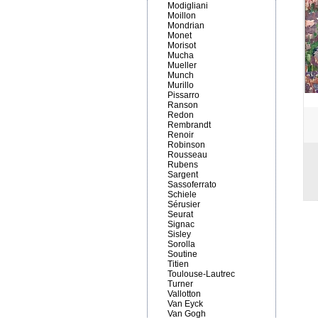
Modigliani
Moillon
Mondrian
Monet
Morisot
Mucha
Mueller
Munch
Murillo
Pissarro
Ranson
Redon
Rembrandt
Renoir
Robinson
Rousseau
Rubens
Sargent
Sassoferrato
Schiele
Sérusier
Seurat
Signac
Sisley
Sorolla
Soutine
Titien
Toulouse-Lautrec
Turner
Vallotton
Van Eyck
Van Gogh