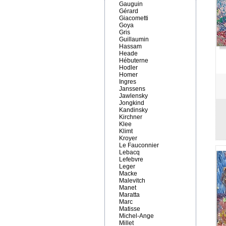
Gauguin
Gérard
Giacometti
Goya
Gris
Guillaumin
Hassam
Heade
Hébuterne
Hodler
Homer
Ingres
Janssens
Jawlensky
Jongkind
Kandinsky
Kirchner
Klee
Klimt
Kroyer
Le Fauconnier
Lebacq
Lefebvre
Leger
Macke
Malevitch
Manet
Maratta
Marc
Matisse
Michel-Ange
Millet