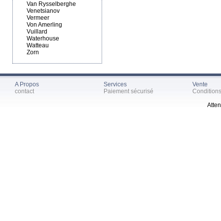
Van Rysselberghe
Venetsianov
Vermeer
Von Amerling
Vuillard
Waterhouse
Watteau
Zorn
A Propos
Services
Vente
contact
Paiement sécurisé
Condition
Atten