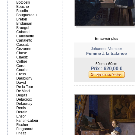
Botticelli
Bouche
Boudin
Bouguereau
Breton
Bridgman
Bruegel
Cabanel
Caillebotte
En savoir plus
Canaletto
Cassatt
Cezanne
Johannes Vermeer
Chase
Femme à la balance
Claesz
Collier
50cm x 60cm
Corot
Prix : 620,00 €
Courbet
Cross
Daubigny
David
De la Tour
De Vinci
Degas
Delacroix
Delaunay
Denis
Derain
Ensor
Fantin-Latour
Fischer
Fragonard
Friesz