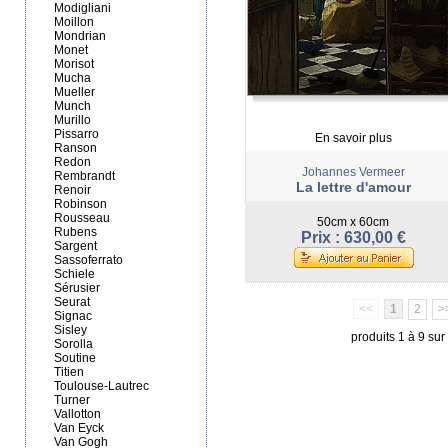
Modigliani
Moillon
Mondrian
Monet
Morisot
Mucha
Mueller
Munch
Murillo
Pissarro
En savoir plus
Ranson
Redon
Johannes Vermeer
Rembrandt
La lettre d'amour
Renoir
Robinson
Rousseau
50cm x 60cm
Rubens
Prix : 630,00 €
Sargent
Sassoferrato
Schiele
Sérusier
Seurat
<<
1
2
>
Signac
Sisley
produits 1 à 9 sur
Sorolla
Soutine
Titien
Toulouse-Lautrec
Turner
Vallotton
Van Eyck
Van Gogh