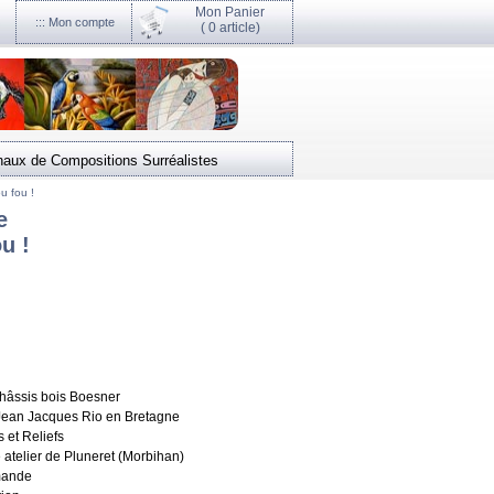
Mon Panier
::: Mon compte
(
0 article)
naux de Compositions Surréalistes
u fou !
e
u !
châssis bois Boesner
r Jean Jacques Rio en Bretagne
 et Reliefs
 atelier de Pluneret (Morbihan)
mande