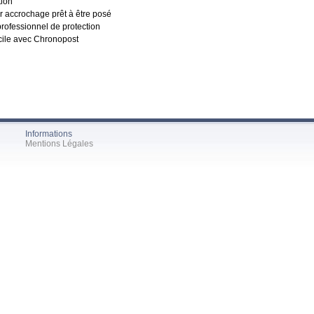
tion
ur accrochage prêt à être posé
rofessionnel de protection
cile avec Chronopost
Informations
Mentions Légales