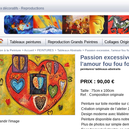
ux décoratifs - Reproductions
Tableaux peintures
Reproduction Grands Peintres
Collages Origi
ion à la Peinture >
Accueil
>
PEINTURES
>
Tableaux Abstraits
>
Passion excessive, l'amour fou fo
Passion excessiv
l'amour fou fou fo
peintures/ tableaux-abstraits
PRIX : 90,00 €
Taille : 75cm x 100cm
Ref. : Composition originale
Peinture sur toile montée sur 
Création originale de l’atelie
Design moderne avec Matières
Peinture disponible dans notre
andir l'image
Plus de photos sur simple de